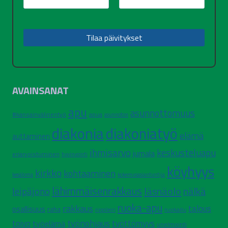
AVAINSANAT
apu
asunnottomuus
#kansainvälinentyö
apua
asunnoton
diakonia
diakoniatyö
elämä
auttaminen
ihmisarvo
keskusteluapu
jumala
eriarvoistuminen
hyvinvointi
köyhyys
kirkko
kohtaaminen
kesäloma
kokemusasiantuntija
lähimmäisenrakkaus
läsnäolo
leipäjono
nälkä
ruoka-apu
rakkaus
talous
osallisuus
raha
ruokailu
rippileiri
työnohjaus
toivo
työelämä
työttömyys
unelmointi