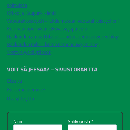
solmuissa
Kirkko ja Kaupunki -lehti
Vapaaehtoistyö.fi - lähde mukaan vapaaehtoistyöhön!
Kotimaanapu hyväntekeväisyyspalvelu
Rakkauden ammattilaiset - kirkon perheneuvojien blogi
Rakkauden roihu - kirkon perheneuvojien blogi
Yksityisyyskäytännöt
VOIT SÄ JEESAA? – SIVUSTOKARTTA
Etusivu
Keitä me olemme?
Ota yhteyttä
Nimi
Sähköposti
*