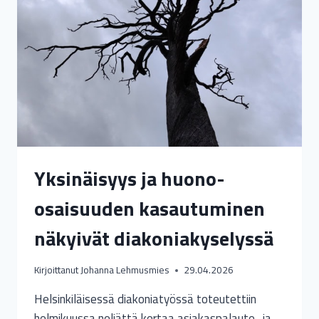
Yksinäisyys ja huono-
osaisuuden kasautuminen
näkyivät diakoniakyselyssä
Kirjoittanut
Johanna Lehmusmies
29.04.2026
Helsinkiläisessä diakoniatyössä toteutettiin
helmikuussa neljättä kertaa asiakaspalaute- ja