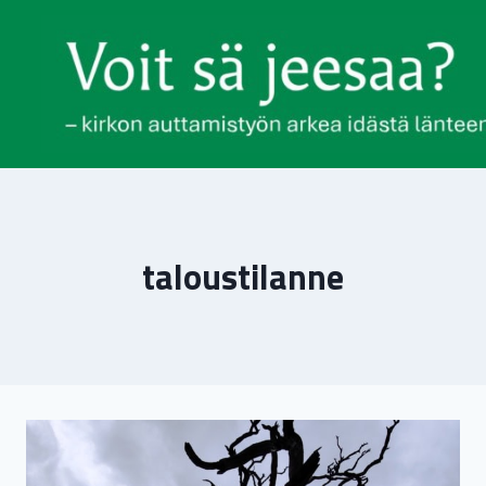
Siirry
sisältöön
taloustilanne