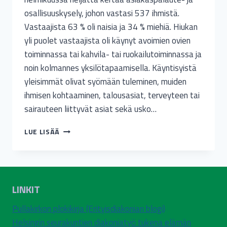
osallisuuskysely, johon vastasi 537 ihmistä.
Vastaajista 63 % oli naisia ja 34 % miehiä. Hiukan
yli puolet vastaajista oli käynyt avoimien ovien
toiminnassa tai kahvila- tai ruokailutoiminnassa ja
noin kolmannes yksilötapaamisella. Käyntisyistä
yleisimmät olivat syömään tuleminen, muiden
ihmisen kohtaaminen, talousasiat, terveyteen tai
sairauteen liittyvät asiat sekä usko…
YKSINÄISYYS
LUE LISÄÄ
JA
HUONO-
OSAISUUDEN
KASAUTUMINEN
NÄKYIVÄT
LINKIT
DIAKONIAKYSELYSSÄ
Pullakirkon plokikirja (Erityisdiakonian blogi)
Helsingin seurakuntien diakoniatyö tukena elämän